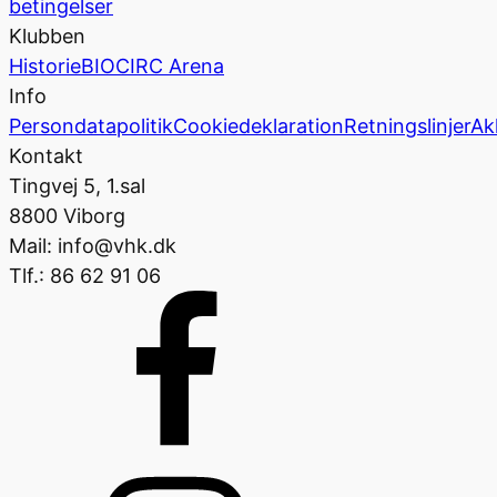
betingelser
Klubben
Historie
BIOCIRC Arena
Info
Persondatapolitik
Cookiedeklaration
Retningslinjer
Ak
Kontakt
Tingvej 5, 1.sal
8800 Viborg
Mail: info@vhk.dk
Tlf.: 86 62 91 06