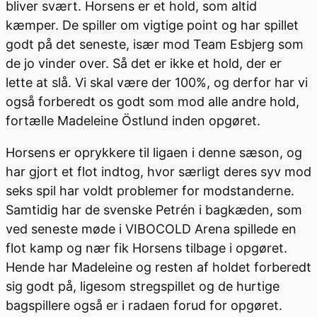
bliver svært. Horsens er et hold, som altid
kæmper. De spiller om vigtige point og har spillet
godt på det seneste, især mod Team Esbjerg som
de jo vinder over. Så det er ikke et hold, der er
lette at slå. Vi skal være der 100%, og derfor har vi
også forberedt os godt som mod alle andre hold,
fortælle Madeleine Östlund inden opgøret.
Horsens er oprykkere til ligaen i denne sæson, og
har gjort et flot indtog, hvor særligt deres syv mod
seks spil har voldt problemer for modstanderne.
Samtidig har de svenske Petrén i bagkæden, som
ved seneste møde i VIBOCOLD Arena spillede en
flot kamp og nær fik Horsens tilbage i opgøret.
Hende har Madeleine og resten af holdet forberedt
sig godt på, ligesom stregspillet og de hurtige
bagspillere også er i radaen forud for opgøret.