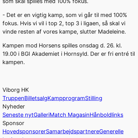
som skal spilles med 100% fokus.
- Det er en vigtig kamp, som vi går til med 100%
fokus. Hvis vi vil i top 2, top 3 i ligaen, så skal vi
vinde resten af vores kampe, slutter Madeleine.
Kampen mod Horsens spilles onsdag d. 26. kl.
19.00 i BGI Akademiet i Hornsyld. Der er fri entré til
kampen.
Viborg HK
Truppen
Billetsalg
Kampprogram
Stilling
Nyheder
Seneste nyt
Galleri
Match Magasin
Hånboldlinks
Sponsor
Hovedsponsorer
Samarbejdspartnere
Generelle