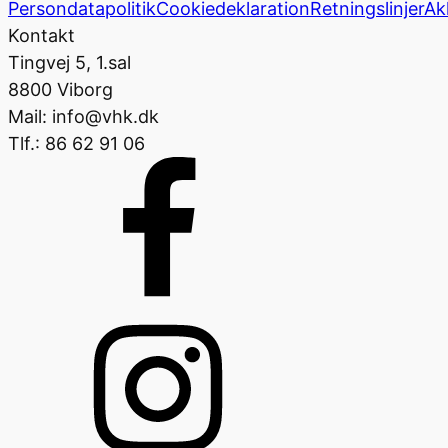
Persondatapolitik
Cookiedeklaration
Retningslinjer
Ak
Kontakt
Tingvej 5, 1.sal
8800 Viborg
Mail: info@vhk.dk
Tlf.: 86 62 91 06