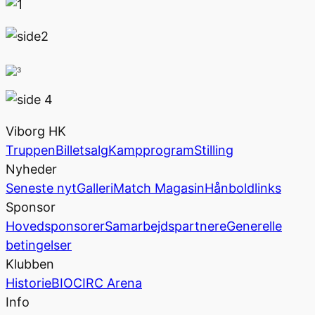
Viborg HK
Truppen
Billetsalg
Kampprogram
Stilling
Nyheder
Seneste nyt
Galleri
Match Magasin
Hånboldlinks
Sponsor
Hovedsponsorer
Samarbejdspartnere
Generelle
betingelser
Klubben
Historie
BIOCIRC Arena
Info