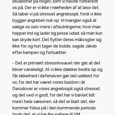
situationer på noget, som vi havde forberedt
os på. Der er vi ikke i nærheden af at løse det.
Så taber vi på stresset angrebsspil, fordi vi ikke
bygger angrebet nok op. Vi mangler også at
sælge os selv mere i afslutningerne, hvor man
hopper ind og lader sig prese udad, så man kun
kan skyde kort. Det flytter deres målvogter sig
ikke for, og hun tager de bolde, sagde Jakob
efter kampen og fortsætter:
- Det er primært stressniveauet der gør, at det
bliver vanskeligt. At vi ikke dækker bedre op og
får sikkerhed i defensiven gør det usikkert for
os, for det har været vores bastion i år.
Derudover er vores angrebsspil også stresset,
og det ved vi godt, for det har vi bøvlet lidt
med i hele sæsonen, så det er klart det, der
kommer fokus på i den kommende periode
trods det, at vi har fire spillere til VM.