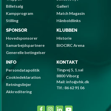
Billetsalg
Galleri
Kampprogram
Match Magasin
Stilling
Hånboldlinks
SPONSOR
KLUBBEN
Hovedsponsorer
Historie
Samarbejdspartnere
BIOCIRC Arena
Generelle betingelser
INFO
KONTAKT
Tingvej 5, 1.sal
Persondatapolitik
8800 Viborg
Cookiedeklaration
Mail: info@vhk.dk
Retningslinjer
Tlf.: 86 62 91 06
Akkreditering