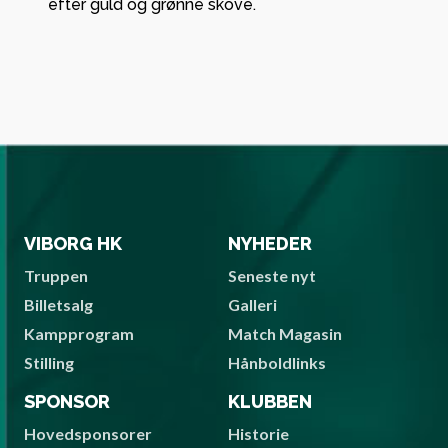
efter guld og grønne skove.
VIBORG HK
NYHEDER
Truppen
Seneste nyt
Billetsalg
Galleri
Kampprogram
Match Magasin
Stilling
Hånboldlinks
SPONSOR
KLUBBEN
Hovedsponsorer
Historie