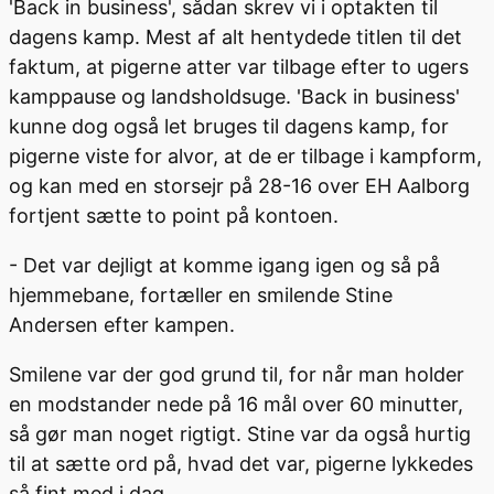
'Back in business', sådan skrev vi i optakten til
dagens kamp. Mest af alt hentydede titlen til det
faktum, at pigerne atter var tilbage efter to ugers
kamppause og landsholdsuge. 'Back in business'
kunne dog også let bruges til dagens kamp, for
pigerne viste for alvor, at de er tilbage i kampform,
og kan med en storsejr på 28-16 over EH Aalborg
fortjent sætte to point på kontoen.
- Det var dejligt at komme igang igen og så på
hjemmebane, fortæller en smilende Stine
Andersen efter kampen.
Smilene var der god grund til, for når man holder
en modstander nede på 16 mål over 60 minutter,
så gør man noget rigtigt. Stine var da også hurtig
til at sætte ord på, hvad det var, pigerne lykkedes
så fint med i dag.