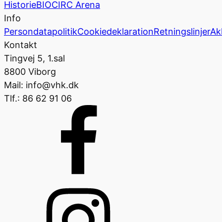
Historie
BIOCIRC Arena
Info
Persondatapolitik
Cookiedeklaration
Retningslinjer
Ak
Kontakt
Tingvej 5, 1.sal
8800 Viborg
Mail: info@vhk.dk
Tlf.: 86 62 91 06