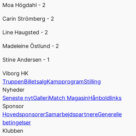
Moa Högdahl - 2
Carin Strömberg - 2
Line Haugsted - 2
Madeleine Östlund - 2
Stine Andersen - 1
Viborg HK
Truppen
Billetsalg
Kampprogram
Stilling
Nyheder
Seneste nyt
Galleri
Match Magasin
Hånboldlinks
Sponsor
Hovedsponsorer
Samarbejdspartnere
Generelle
betingelser
Klubben