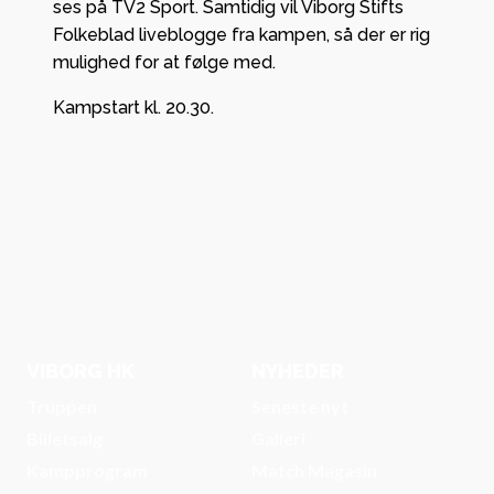
ses på TV2 Sport. Samtidig vil Viborg Stifts
Folkeblad liveblogge fra kampen, så der er rig
mulighed for at følge med.
Kampstart kl. 20.30.
VIBORG HK
NYHEDER
Truppen
Seneste nyt
Billetsalg
Galleri
Kampprogram
Match Magasin