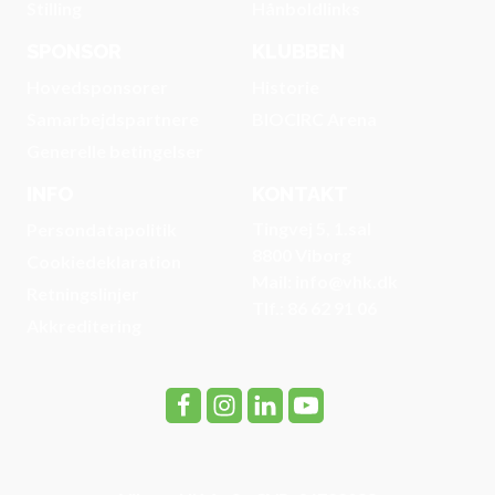
Stilling
Hånboldlinks
SPONSOR
KLUBBEN
Hovedsponsorer
Historie
Samarbejdspartnere
BIOCIRC Arena
Generelle betingelser
INFO
KONTAKT
Tingvej 5, 1.sal
Persondatapolitik
8800 Viborg
Cookiedeklaration
Mail: info@vhk.dk
Retningslinjer
Tlf.: 86 62 91 06
Akkreditering