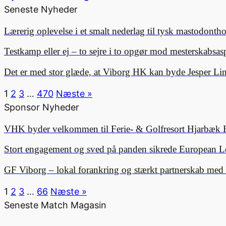
Seneste Nyheder
Lærerig oplevelse i et smalt nederlag til tysk mastodonth
Testkamp eller ej – to sejre i to opgør mod mesterskabsa
Det er med stor glæde, at Viborg HK kan byde Jesper 
1
2
3
…
470
Næste »
Sponsor Nyheder
VHK byder velkommen til Ferie- & Golfresort Hjarbæk 
Stort engagement og sved på panden sikrede European L
GF Viborg – lokal forankring og stærkt partnerskab me
1
2
3
…
66
Næste »
Seneste Match Magasin