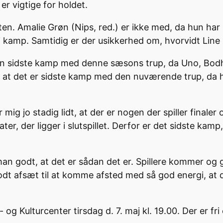
er vigtige for holdet.
aften. Amalie Grøn (Nips, red.) er ikke med, da hun har
e i kamp. Samtidig er der usikkerhed om, hvorvidt L
en sidste kamp med denne sæsons trup, da Uno, Bod
vide, at det er sidste kamp med den nuværende trup, 
r mig jo stadig lidt, at der er nogen der spiller finaler 
er, der ligger i slutspillet. Derfor er det sidste kam
an godt, at det er sådan det er. Spillere kommer og gå
odt afsæt til at komme afsted med så god energi, at d
g Kulturcenter tirsdag d. 7. maj kl. 19.00. Der er fri e