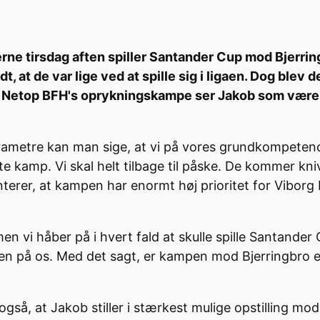
ne tirsdag aften spiller Santander Cup mod Bjerring
odt, at de var lige ved at spille sig i ligaen. Dog blev
Netop BFH's oprykningskampe ser Jakob som værende
rametre kan man sige, at vi på vores grundkompeten
dste kamp. Vi skal helt tilbage til påske. De kommer 
interer, at kampen har enormt høj prioritet for Vibor
en vi håber på i hvert fald at skulle spille Santander C
anen på os. Med det sagt, er kampen mod Bjerringbro 
å, at Jakob stiller i stærkest mulige opstilling mod