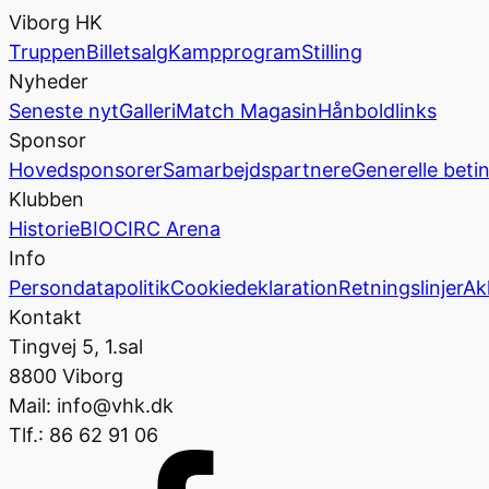
Viborg HK
Truppen
Billetsalg
Kampprogram
Stilling
Nyheder
Seneste nyt
Galleri
Match Magasin
Hånboldlinks
Sponsor
Hovedsponsorer
Samarbejdspartnere
Generelle beti
Klubben
Historie
BIOCIRC Arena
Info
Persondatapolitik
Cookiedeklaration
Retningslinjer
Ak
Kontakt
Tingvej 5, 1.sal
8800 Viborg
Mail: info@vhk.dk
Tlf.: 86 62 91 06