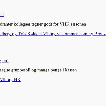
old
spiranter kollegaer tegner godt for VHK sæsonen
Lindberg og Tvis Køkken Viborg velkommen som ny Bronze
Fjord
eague gruppespil og mange penge i kassen
d Viborg HK