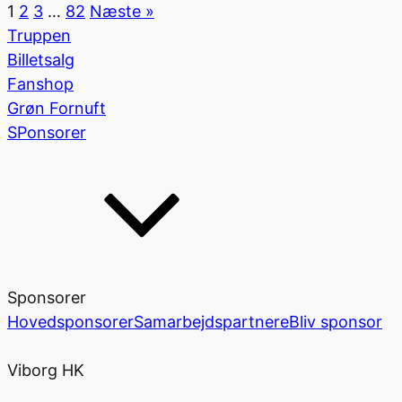
1
2
3
…
82
Næste »
Truppen
Billetsalg
Fanshop
Grøn Fornuft
SPonsorer
Sponsorer
Hovedsponsorer
Samarbejdspartnere
Bliv sponsor
Viborg HK