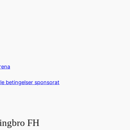
rena
le betingelser sponsorat
ringbro FH