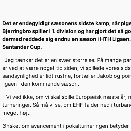
Det er endegyldigt sæsonens sidste kamp, når piger
Bjerringbro spiller i 1. division og har gjort det så g
dermed reddede sig endnu en sæson i HTH Ligaen. 
Santander Cup.
-Jeg tænker det er en svær størrelse. På mange pa
er ved at være noget tid siden, vi spillede vores si
sandsynlighed er lidt rustne, fortæller Jakob og po
ligaen i den kommende sæson.
- Vi ved ikke, om vi skal spille Europæisk næste år, m
turneringer. Så må vi se, om EHF falder ned i turb
meget højt.
Ønsket om avancement i pokalturneringen betyder ogs