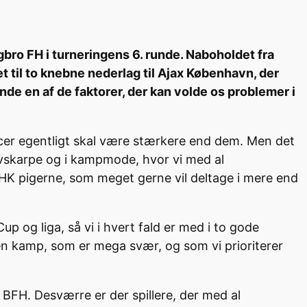
bro FH i turneringens 6. runde. Naboholdet fra
 det til to knebne nederlag til Ajax København, der
 en af de faktorer, der kan volde os problemer i
cer egentligt skal være stærkere end dem. Men det
knivskarpe og i kampmode, hvor vi med al
g HK pigerne, som meget gerne vil deltage i mere end
up og liga, så vi i hvert fald er med i to gode
en kamp, som er mega svær, og som vi prioriterer
 BFH. Desværre er der spillere, der med al