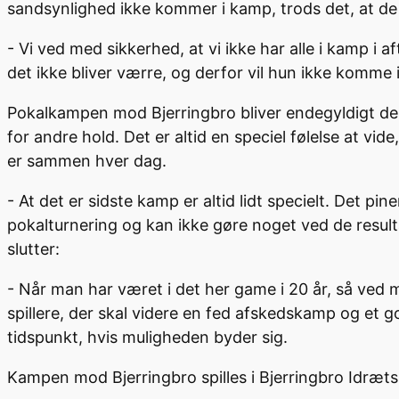
sandsynlighed ikke kommer i kamp, trods det, at de 
- Vi ved med sikkerhed, at vi ikke har alle i kamp i 
det ikke bliver værre, og derfor vil hun ikke komm
Pokalkampen mod Bjerringbro bliver endegyldigt d
for andre hold. Det er altid en speciel følelse at 
er sammen hver dag.
- At det er sidste kamp er altid lidt specielt. Det pine
pokalturnering og kan ikke gøre noget ved de resultat
slutter:
- Når man har været i det her game i 20 år, så ved m
spillere, der skal videre en fed afskedskamp og et g
tidspunkt, hvis muligheden byder sig.
Kampen mod Bjerringbro spilles i Bjerringbro Idræts- o