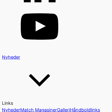
Nyheder
Links
Nyheder
Match Magasiner
Galleri
Håndboldlinks