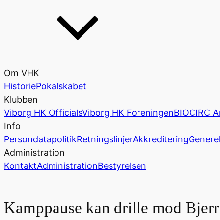
Om VHK
Historie
Pokalskabet
Klubben
Viborg HK Officials
Viborg HK Foreningen
BIOCIRC A
Info
Persondatapolitik
Retningslinjer
Akkreditering
Generel
Administration
Kontakt
Administration
Bestyrelsen
Kamppause kan drille mod Bjer