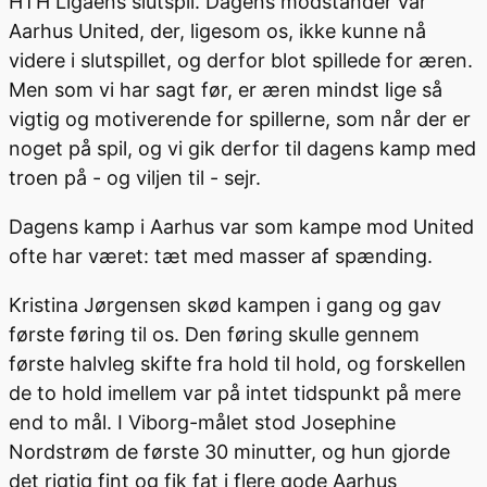
HTH Ligaens slutspil. Dagens modstander var
Aarhus United, der, ligesom os, ikke kunne nå
videre i slutspillet, og derfor blot spillede for æren.
Men som vi har sagt før, er æren mindst lige så
vigtig og motiverende for spillerne, som når der er
noget på spil, og vi gik derfor til dagens kamp med
troen på - og viljen til - sejr.
Dagens kamp i Aarhus var som kampe mod United
ofte har været: tæt med masser af spænding.
Kristina Jørgensen skød kampen i gang og gav
første føring til os. Den føring skulle gennem
første halvleg skifte fra hold til hold, og forskellen
de to hold imellem var på intet tidspunkt på mere
end to mål. I Viborg-målet stod Josephine
Nordstrøm de første 30 minutter, og hun gjorde
det rigtig fint og fik fat i flere gode Aarhus