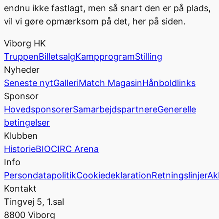
endnu ikke fastlagt, men så snart den er på plads,
vil vi gøre opmærksom på det, her på siden.
Viborg HK
Truppen
Billetsalg
Kampprogram
Stilling
Nyheder
Seneste nyt
Galleri
Match Magasin
Hånboldlinks
Sponsor
Hovedsponsorer
Samarbejdspartnere
Generelle
betingelser
Klubben
Historie
BIOCIRC Arena
Info
Persondatapolitik
Cookiedeklaration
Retningslinjer
Ak
Kontakt
Tingvej 5, 1.sal
8800 Viborg