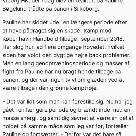
Viborg HK, der i dag blev en realitet, da Pauline
Bøgelund trådte på banen i Silkeborg.
Pauline har siddet ude i en længere periode efter
at have pådraget sig en skade i kamp mod
København Håndbold tilbage i september 2018.
Her slog hun ad flere omgange hovedet, hvilket
siden har voldt den dygtige højre back problemer.
Men en lang genoptræningsperiode og masser af
fight fra Pauline har nu bragt hende tilbage på
banen, og der var ingen tvivl om glæden ved at
være tilbage i den grønne kamptrøje.
- Det var lidt som man kan forestille sig. Nu har jeg
gået i en længere periode og brændt inde med en
masse energi, og samtidig savnet at være en del af
holdet på samme måde som jeg var før, fortæller
Pauline og fortsætter. - Derfor var det bare så