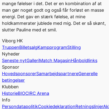
mange følelser i det. Det er en kombination af at
man gør noget godt og også får forløst en masse
energi. Det gav en stærk følelse, at mine
holdkammerater jublede med mig. Det er så skønt,
slutter Pauline med et smil.
Viborg HK
Truppen
Billetsalg
Kampprogram
Stilling
Nyheder
Seneste nyt
Galleri
Match Magasin
Hånboldlinks
Sponsor
Hovedsponsorer
Samarbejdspartnere
Generelle
betingelser
Klubben
Historie
BIOCIRC Arena
Info
Persondatapolitik
Cookiedeklaration
Retningslinjer
Ak