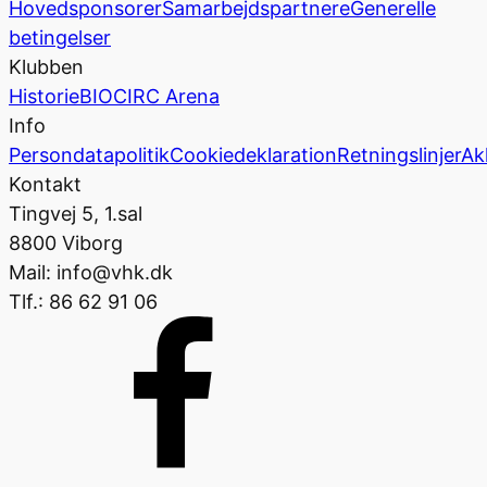
Hovedsponsorer
Samarbejdspartnere
Generelle
betingelser
Klubben
Historie
BIOCIRC Arena
Info
Persondatapolitik
Cookiedeklaration
Retningslinjer
Ak
Kontakt
Tingvej 5, 1.sal
8800 Viborg
Mail: info@vhk.dk
Tlf.: 86 62 91 06