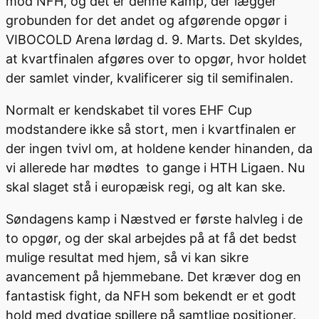
mod NFH, og det er denne kamp, der lægger
grobunden for det andet og afgørende opgør i
VIBOCOLD Arena lørdag d. 9. Marts. Det skyldes,
at kvartfinalen afgøres over to opgør, hvor holdet
der samlet vinder, kvalificerer sig til semifinalen.
Normalt er kendskabet til vores EHF Cup
modstandere ikke så stort, men i kvartfinalen er
der ingen tvivl om, at holdene kender hinanden, da
vi allerede har mødtes to gange i HTH Ligaen. Nu
skal slaget stå i europæisk regi, og alt kan ske.
Søndagens kamp i Næstved er første halvleg i de
to opgør, og der skal arbejdes på at få det bedst
mulige resultat med hjem, så vi kan sikre
avancement på hjemmebane. Det kræver dog en
fantastisk fight, da NFH som bekendt er et godt
hold med dygtige spillere på samtlige positioner.