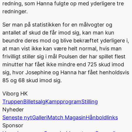
redning, som Hanna fulgte op med yderligere tre
redninger.
Ser man på statistikken for en målvogter og
antallet af skud de får imod sig, kan man kun
beundre deres mod og blive bekræftet yderligere i,
at man vist ikke kan være helt normal, hvis man
frivilligt stiller sig i mål Poulsen der har spillet flest
minutter har fået ikke mindre end 725 skud imod
sig, hvor Josephine og Hanna har fået henholdsvis
85 og 68 skud imod sig.
Viborg HK
Truppen
Billetsalg
Kampprogram
Stilling
Nyheder
Seneste nyt
Galleri
Match Magasin
Hånboldlinks
Sponsor