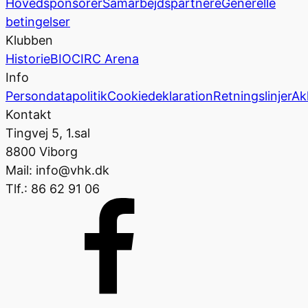
Hovedsponsorer
Samarbejdspartnere
Generelle
betingelser
Klubben
Historie
BIOCIRC Arena
Info
Persondatapolitik
Cookiedeklaration
Retningslinjer
Ak
Kontakt
Tingvej 5, 1.sal
8800 Viborg
Mail: info@vhk.dk
Tlf.: 86 62 91 06