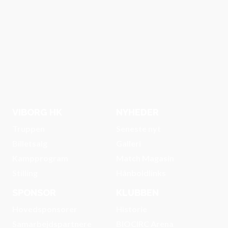
VIBORG HK
NYHEDER
Truppen
Seneste nyt
Billetsalg
Galleri
Kampprogram
Match Magasin
Stilling
Hånboldlinks
SPONSOR
KLUBBEN
Hovedsponsorer
Historie
Samarbejdspartnere
BIOCIRC Arena