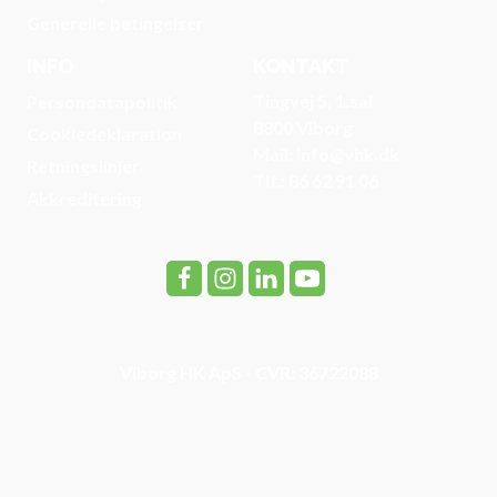
Generelle betingelser
INFO
KONTAKT
Tingvej 5, 1.sal
Persondatapolitik
8800 Viborg
Cookiedeklaration
Mail: info@vhk.dk
Retningslinjer
Tlf.: 86 62 91 06
Akkreditering
Viborg HK ApS - CVR: 36722088