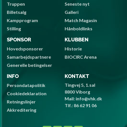
Truppen
Seneste nyt
Billetsalg
Galleri
Kampprogram
Match Magasin
Stilling
Hånboldlinks
SPONSOR
KLUBBEN
Hovedsponsorer
Historie
Samarbejdspartnere
BIOCIRC Arena
Generelle betingelser
INFO
KONTAKT
Tingvej 5, 1.sal
Persondatapolitik
8800 Viborg
Cookiedeklaration
Mail: info@vhk.dk
Retningslinjer
Tlf.: 86 62 91 06
Akkreditering