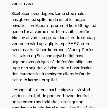
vores niveau.
Skuffelsen over dagens kamp stod malet i
ansigterne på spillerne da de efter nogle
minutter i omklædningsrummet kom tilbage på
banen for at varme ned. Men skuffelsen får
ikke lov at vare længe, da der allerede søndag
venter en hård og vigtig kamp i EHF Cup’en,
hvor russiske Kuban kommer til Viborg. Derfor
skal Jakob og Susanne også hurtigt have
pigerne ovenpå igen, så de forhåbentligt kan
tage den sejr, der vil bringe dem i kvartfinalen i
den europæiske turneringen allerede før de
sidste to kampe er spillet.
- Mange af spillerne har heldigvis et så stort
vinderinstinkt, at de godt ved, hvad der skal til,
og sammen med taktiske justeringer og
hvordan og hvorledes vi gerne vil spille, så skal