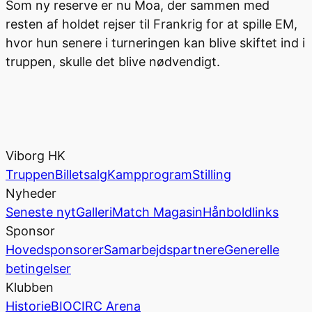
Som ny reserve er nu Moa, der sammen med
resten af holdet rejser til Frankrig for at spille EM,
hvor hun senere i turneringen kan blive skiftet ind i
truppen, skulle det blive nødvendigt.
Viborg HK
Truppen
Billetsalg
Kampprogram
Stilling
Nyheder
Seneste nyt
Galleri
Match Magasin
Hånboldlinks
Sponsor
Hovedsponsorer
Samarbejdspartnere
Generelle
betingelser
Klubben
Historie
BIOCIRC Arena