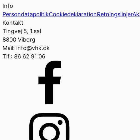
Info
Persondatapolitik
Cookiedeklaration
Retningslinjer
Ak
Kontakt
Tingvej 5, 1.sal
8800 Viborg
Mail: info@vhk.dk
Tlf.: 86 62 91 06