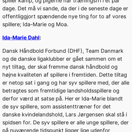
spiller kamp, og pigerne har træningsfri i et par
dage. Det må vi sande, da der i de seneste dage er
offentliggjort spændende nye ting for to af vores
spillere; Ida-Marie og Moa.
Ida-Marie Dahl
:
Dansk Håndbold Forbund (DHF), Team Danmark
og de danske ligaklubber er gået sammen om et
nyt tiltag, der skal fremme dansk håndbold og
højne kvaliteten af spillere i fremtiden. Dette tiltag
er netop sat i gang og har syv spillere med, der alle
betragtes som fremtidige landsholdsspillere og
derfor værd at satse på. Her er Ida-Marie blandt
de syv spillere, som assistenttræner for det
danske kvindelandshold, Lars Jørgensen skal stå i
spidsen for. De syv spillere er alle unge spillere, der
på nuværende tidspunkt ligger lige udenfor