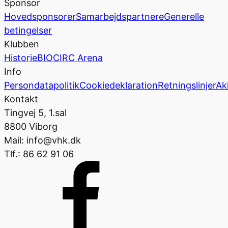
Sponsor
Hovedsponsorer
Samarbejdspartnere
Generelle
betingelser
Klubben
Historie
BIOCIRC Arena
Info
Persondatapolitik
Cookiedeklaration
Retningslinjer
Ak
Kontakt
Tingvej 5, 1.sal
8800 Viborg
Mail: info@vhk.dk
Tlf.: 86 62 91 06