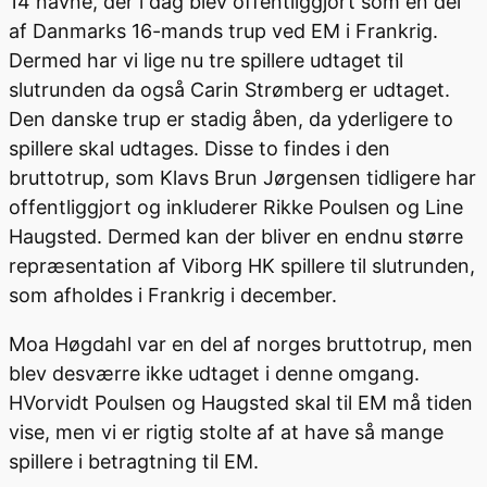
14 navne, der i dag blev offentliggjort som en del
af Danmarks 16-mands trup ved EM i Frankrig.
Dermed har vi lige nu tre spillere udtaget til
slutrunden da også Carin Strømberg er udtaget.
Den danske trup er stadig åben, da yderligere to
spillere skal udtages. Disse to findes i den
bruttotrup, som Klavs Brun Jørgensen tidligere har
offentliggjort og inkluderer Rikke Poulsen og Line
Haugsted. Dermed kan der bliver en endnu større
repræsentation af Viborg HK spillere til slutrunden,
som afholdes i Frankrig i december.
Moa Høgdahl var en del af norges bruttotrup, men
blev desværre ikke udtaget i denne omgang.
HVorvidt Poulsen og Haugsted skal til EM må tiden
vise, men vi er rigtig stolte af at have så mange
spillere i betragtning til EM.