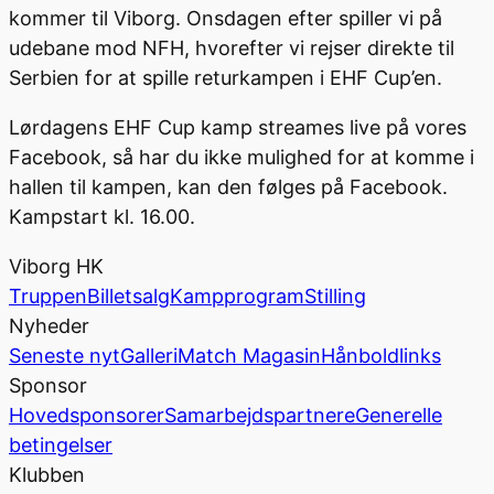
kommer til Viborg. Onsdagen efter spiller vi på
udebane mod NFH, hvorefter vi rejser direkte til
Serbien for at spille returkampen i EHF Cup’en.
Lørdagens EHF Cup kamp streames live på vores
Facebook, så har du ikke mulighed for at komme i
hallen til kampen, kan den følges på Facebook.
Kampstart kl. 16.00.
Viborg HK
Truppen
Billetsalg
Kampprogram
Stilling
Nyheder
Seneste nyt
Galleri
Match Magasin
Hånboldlinks
Sponsor
Hovedsponsorer
Samarbejdspartnere
Generelle
betingelser
Klubben