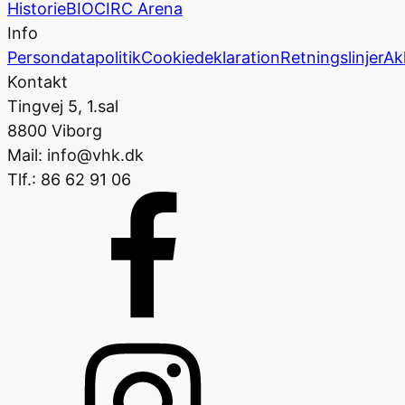
Historie
BIOCIRC Arena
Info
Persondatapolitik
Cookiedeklaration
Retningslinjer
Ak
Kontakt
Tingvej 5, 1.sal
8800 Viborg
Mail: info@vhk.dk
Tlf.: 86 62 91 06