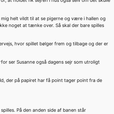
, at holdet fik sejren i hus også selv om det skulle
ig helt vildt til at se pigerne og være i hallen og
kke noget at tænke over. Så skal der bare spilles
rvejs, hvor spillet bølger frem og tilbage og der er
 Derfor ser Susanne også dagens sejr som utroligt
ld, der på papiret har få point tager point fra de
spilles. På den anden side af banen står