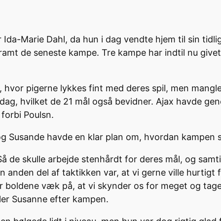
 Ida-Marie Dahl, da hun i dag vendte hjem til sin ti
amt de seneste kampe. Tre kampe har indtil nu givet fe
hvor pigerne lykkes fint med deres spil, men mangler
i dag, hvilket de 21 mål også bevidner. Ajax havde ge
 forbi Poulsn.
 og Susande havde en klar plan om, hvordan kampen sk
 Så de skulle arbejde stenhårdt for deres mål, og samt
anden del af taktikken var, at vi gerne ville hurtigt f
r boldene væk på, at vi skynder os for meget og tager
æller Susanne efter kampen.