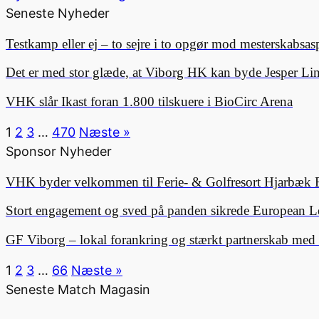
Seneste Nyheder
Testkamp eller ej – to sejre i to opgør mod mesterskabsa
Det er med stor glæde, at Viborg HK kan byde Jesper 
VHK slår Ikast foran 1.800 tilskuere i BioCirc Arena
1
2
3
…
470
Næste »
Sponsor Nyheder
VHK byder velkommen til Ferie- & Golfresort Hjarbæk 
Stort engagement og sved på panden sikrede European L
GF Viborg – lokal forankring og stærkt partnerskab me
1
2
3
…
66
Næste »
Seneste Match Magasin