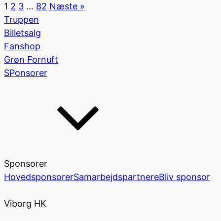
1
2
3
…
82
Næste »
Truppen
Billetsalg
Fanshop
Grøn Fornuft
SPonsorer
Sponsorer
Hovedsponsorer
Samarbejdspartnere
Bliv sponsor
Viborg HK