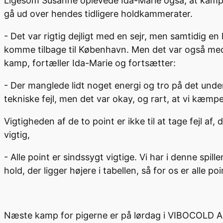
Ligesom Susanne oplevede Ida-Marie også, at kampen b
gå ud over hendes tidligere holdkammerater.
- Det var rigtig dejligt med en sejr, men samtidig en 
komme tilbage til København. Men det var også med en
kamp, fortæller Ida-Marie og fortsætter:
- Der manglede lidt noget energi og tro på det underv
tekniske fejl, men det var okay, og rart, at vi kæmper 
Vigtigheden af de to point er ikke til at tage fejl af
vigtig,
- Alle point er sindssygt vigtige. Vi har i denne spil
hold, der ligger højere i tabellen, så for os er alle p
Næste kamp for pigerne er på lørdag i VIBOCOLD Are