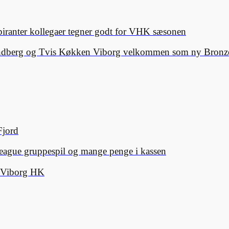
spiranter kollegaer tegner godt for VHK sæsonen
Lindberg og Tvis Køkken Viborg velkommen som ny Bronze
Fjord
eague gruppespil og mange penge i kassen
d Viborg HK