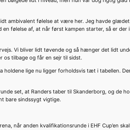
ølgede lidt i niveau, men hun var dog rigtig glad for
lidt ambivalent følelse at være her. Jeg havde glædet m
 følelse af, at når først kampen starter, så er der i
ejs. Vi bliver lidt tøvende og så hænger det lidt unde
os tilbage og får en sejr til sidst.
, da holdene lige nu ligger forholdsvis tæt i tabellen.
lerunde set, at Randers taber til Skanderborg, og de ho
oint bare sindssygt vigtige.
na, når anden kvalifikationsrunde i EHF Cup’en skal 