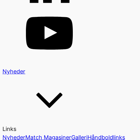
Nyheder
Links
Nyheder
Match Magasiner
Galleri
Håndboldlinks