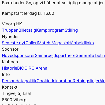
Buxtehuder SV, og vi håber at se rigtig mange af jer i
Kampstart lørdag kl. 16.00
Viborg HK
Truppen
Billetsalg
Kampprogram
Stilling
Nyheder
Seneste nyt
Galleri
Match Magasin
Hånboldlinks
Sponsor
Hovedsponsorer
Samarbejdspartnere
Generelle beti
Klubben
Historie
BIOCIRC Arena
Info
Persondatapolitik
Cookiedeklaration
Retningslinjer
Ak
Kontakt
Tingvej 5, 1.sal
8800 Viborg