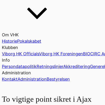
Om VHK
Historie
Pokalskabet
Klubben
Viborg HK Officials
Viborg HK Foreningen
BIOCIRC A
Info
Persondatapolitik
Retningslinjer
Akkreditering
Generel
Administration
Kontakt
Administration
Bestyrelsen
To vigtige point sikret i Ajax