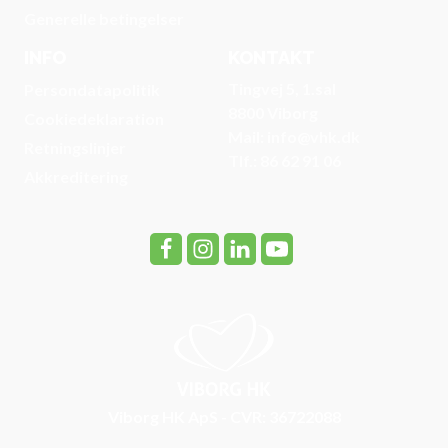
Generelle betingelser
INFO
KONTAKT
Tingvej 5, 1.sal
Persondatapolitik
8800 Viborg
Cookiedeklaration
Mail: info@vhk.dk
Retningslinjer
Tlf.: 86 62 91 06
Akkreditering
Viborg HK ApS - CVR: 36722088