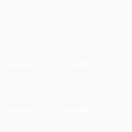
VIBORG HK
NYHEDER
Truppen
Seneste nyt
Billetsalg
Galleri
Kampprogram
Match Magasin
Stilling
Hånboldlinks
SPONSOR
KLUBBEN
Hovedsponsorer
Historie
Samarbejdspartnere
BIOCIRC Arena