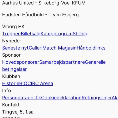
Aarhus United - Silkeborg-Voel KFUM
Hadsten Håndbold - Team Esbjerg
Viborg HK
Truppen
Billetsalg
Kampprogram
Stilling
Nyheder
Seneste nyt
Galleri
Match Magasin
Hånboldlinks
Sponsor
Hovedsponsorer
Samarbejdspartnere
Generelle
betingelser
Klubben
Historie
BIOCIRC Arena
Info
Persondatapolitik
Cookiedeklaration
Retningslinjer
Ak
Kontakt
Tingvej 5, 1.sal