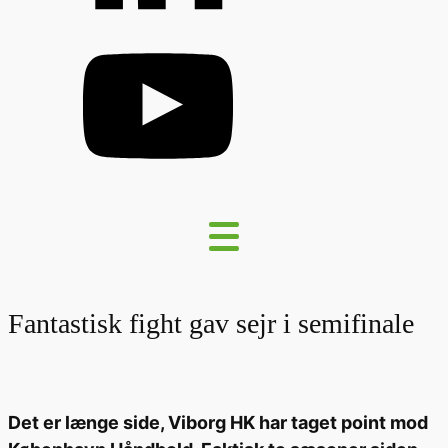
Fantastisk fight gav sejr i semifinale
Det er længe side, Viborg HK har taget point mod