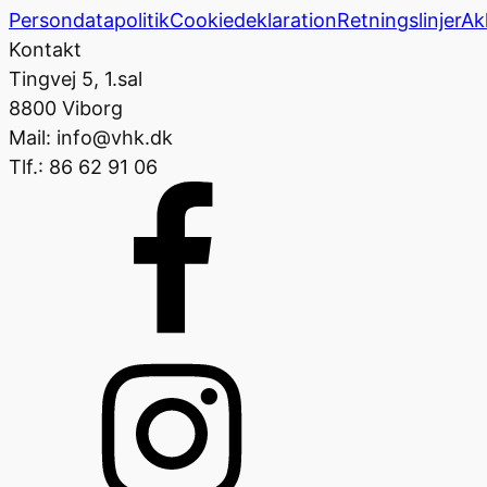
Persondatapolitik
Cookiedeklaration
Retningslinjer
Ak
Kontakt
Tingvej 5, 1.sal
8800 Viborg
Mail: info@vhk.dk
Tlf.: 86 62 91 06