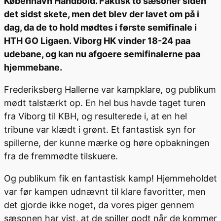
København Håndbold. Faktisk to sæsoner siden
det sidst skete, men det blev der lavet om på i
dag, da de to hold mødtes i første semifinale i
HTH GO Ligaen. Viborg HK vinder 18-24 paa
udebane, og kan nu afgoere semifinalerne paa
hjemmebane.
Frederiksberg Hallerne var kampklare, og publikum
mødt talstærkt op. En hel bus havde taget turen
fra Viborg til KBH, og resulterede i, at en hel
tribune var klædt i grønt. Et fantastisk syn for
spillerne, der kunne mærke og høre opbakningen
fra de fremmødte tilskuere.
Og publikum fik en fantastisk kamp! Hjemmeholdet
var før kampen udnævnt til klare favoritter, men
det gjorde ikke noget, da vores piger gennem
sæsonen har vist, at de spiller godt når de kommer