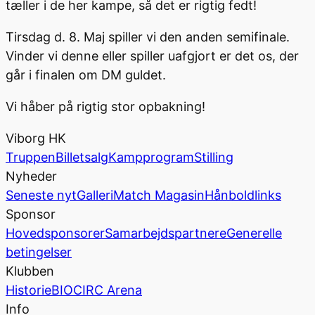
tæller i de her kampe, så det er rigtig fedt!
Tirsdag d. 8. Maj spiller vi den anden semifinale.
Vinder vi denne eller spiller uafgjort er det os, der
går i finalen om DM guldet.
Vi håber på rigtig stor opbakning!
Viborg HK
Truppen
Billetsalg
Kampprogram
Stilling
Nyheder
Seneste nyt
Galleri
Match Magasin
Hånboldlinks
Sponsor
Hovedsponsorer
Samarbejdspartnere
Generelle
betingelser
Klubben
Historie
BIOCIRC Arena
Info