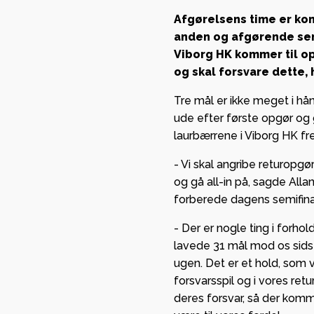
sikrede
med stor glæde,
Afgørelsens time er komm
European
org HK kan byde
anden og afgørende sem
League
Viborg HK kommer til op
Lindberg og Tvis
og skal forsvare dette, 
gruppespil
 Viborg
mange pen
mmen som ny
Tre mål er ikke meget i hå
kassen
ude efter første opgør og gø
partner i
laurbærrene i Viborg HK fr
n.
GF Viborg 
forankrin
- Vi skal angribe returopgø
og gå all-in på, sagde All
stærkt
forberede dagens semifina
partnersk
Viborg HK
- Der er nogle ting i forhol
lavede 31 mål mod os sids
ugen. Det er et hold, som
forsvarsspil og i vores retu
deres forsvar, så der komm