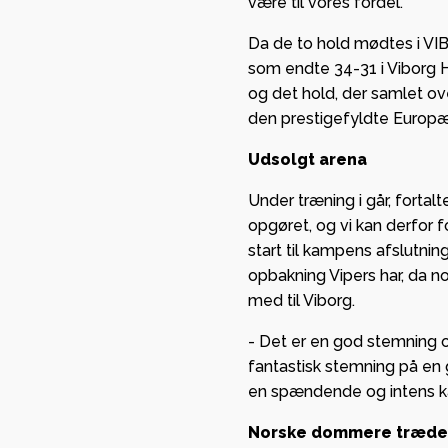
være til vores fordel.
Da de to hold mødtes i VI
som endte 34-31 i Viborg H
og det hold, der samlet ove
den prestigefyldte Europæ
Udsolgt arena
Under træning i går, fortalt
opgøret, og vi kan derfor 
start til kampens afslutnin
opbakning Vipers har, da
med til Viborg.
- Det er en god stemning o
fantastisk stemning på en 
en spændende og intens ka
Norske dommere træder