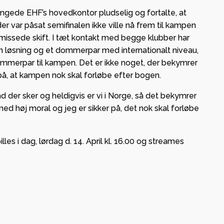
ingede EHF’s hovedkontor pludselig og fortalte, at
r var påsat semifinalen ikke ville nå frem til kampen
 missede skift. I tæt kontakt med begge klubber har
n løsning og et dommerpar med internationalt niveau,
dommerpar til kampen. Det er ikke noget, der bekymrer
 på, at kampen nok skal forløbe efter bogen.
vad der sker og heldigvis er vi i Norge, så det bekymrer
med høj moral og jeg er sikker på, det nok skal forløbe
les i dag, lørdag d. 14. April kl. 16.00 og streames