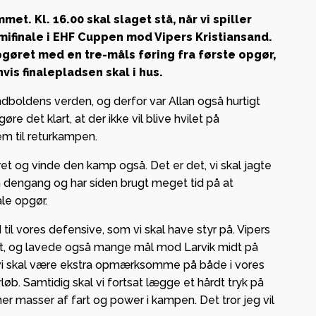
et. Kl. 16.00 skal slaget stå, når vi spiller
ifinale i EHF Cuppen mod Vipers Kristiansand.
gøret med en tre-måls føring fra første opgør,
hvis finalepladsen skal i hus.
 og
ge i
ndboldens verden, og derfor var Allan også hurtigt
re det klart, at der ikke vil blive hvilet på
em til returkampen.
– lokal
g og
ret og vinde den kamp også. Det er det, vi skal jagte
an dengang og har siden brugt meget tid på at
le opgør.
ab med
d til vores defensive, som vi skal have styr på. Vipers
t, og lavede også mange mål mod Larvik midt på
 vi skal være ekstra opmærksomme på både i vores
rløb. Samtidig skal vi fortsat lægge et hårdt tryk på
er masser af fart og power i kampen. Det tror jeg vil