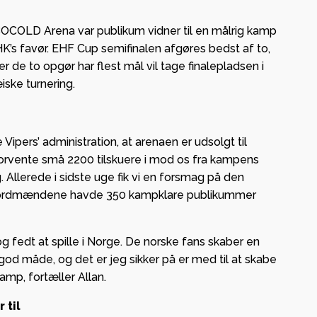
BOCOLD Arena var publikum vidner til en målrig kamp
K’s favør. EHF Cup semifinalen afgøres bedst af to,
r de to opgør har flest mål vil tage finalepladsen i
iske turnering.
e Vipers’ administration, at arenaen er udsolgt til
forvente små 2200 tilskuere i mod os fra kampens
g. Allerede i sidste uge fik vi en forsmag på den
 nordmændene havde 350 kampklare publikummer
g fedt at spille i Norge. De norske fans skaber en
god måde, og det er jeg sikker på er med til at skabe
mp, fortæller Allan.
 til