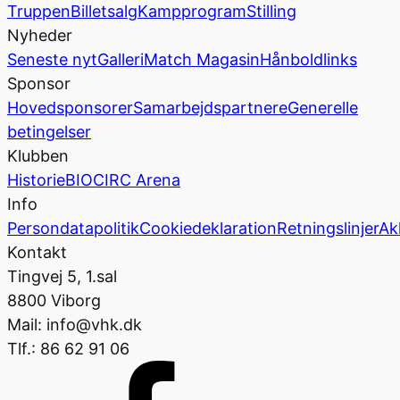
Truppen
Billetsalg
Kampprogram
Stilling
Nyheder
Seneste nyt
Galleri
Match Magasin
Hånboldlinks
Sponsor
Hovedsponsorer
Samarbejdspartnere
Generelle
betingelser
Klubben
Historie
BIOCIRC Arena
Info
Persondatapolitik
Cookiedeklaration
Retningslinjer
Ak
Kontakt
Tingvej 5, 1.sal
8800 Viborg
Mail: info@vhk.dk
Tlf.: 86 62 91 06