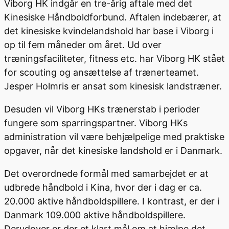
Viborg HK indgår en tre-årig aftale med det
Kinesiske Håndboldforbund. Aftalen indebærer, at
det kinesiske kvindelandshold har base i Viborg i
op til fem måneder om året. Ud over
træningsfaciliteter, fitness etc. har Viborg HK stået
for scouting og ansættelse af trænerteamet.
Jesper Holmris er ansat som kinesisk landstræner.
Desuden vil Viborg HKs trænerstab i perioder
fungere som sparringspartner. Viborg HKs
administration vil være behjælpelige med praktiske
opgaver, når det kinesiske landshold er i Danmark.
Det overordnede formål med samarbejdet er at
udbrede håndbold i Kina, hvor der i dag er ca.
20.000 aktive håndboldspillere. I kontrast, er der i
Danmark 109.000 aktive håndboldspillere.
Derudover er der et klart mål om at hjælpe det