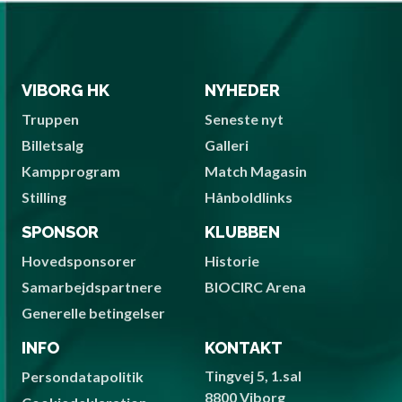
VIBORG HK
NYHEDER
Truppen
Seneste nyt
Billetsalg
Galleri
Kampprogram
Match Magasin
Stilling
Hånboldlinks
SPONSOR
KLUBBEN
Hovedsponsorer
Historie
Samarbejdspartnere
BIOCIRC Arena
Generelle betingelser
INFO
KONTAKT
Tingvej 5, 1.sal
Persondatapolitik
8800 Viborg