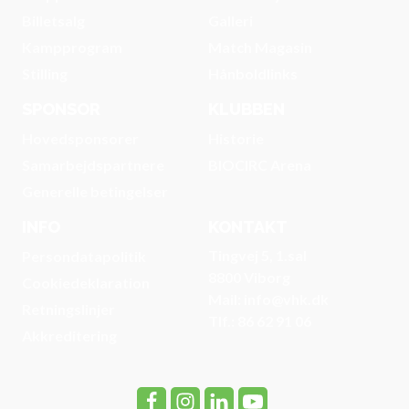
Billetsalg
Galleri
Kampprogram
Match Magasin
Stilling
Hånboldlinks
SPONSOR
KLUBBEN
Hovedsponsorer
Historie
Samarbejdspartnere
BIOCIRC Arena
Generelle betingelser
INFO
KONTAKT
Tingvej 5, 1.sal
Persondatapolitik
8800 Viborg
Cookiedeklaration
Mail: info@vhk.dk
Retningslinjer
Tlf.: 86 62 91 06
Akkreditering