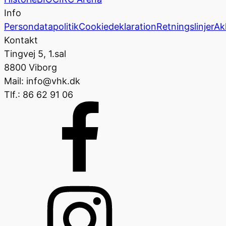
Info
Persondatapolitik
Cookiedeklaration
Retningslinjer
Ak
Kontakt
Tingvej 5, 1.sal
8800 Viborg
Mail: info@vhk.dk
Tlf.: 86 62 91 06