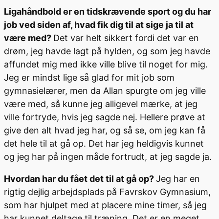
Ligahåndbold er en tidskrævende sport og du har
job ved siden af, hvad fik dig til at sige ja til at
være med?
Det var helt sikkert fordi det var en
drøm, jeg havde lagt på hylden, og som jeg havde
affundet mig med ikke ville blive til noget for mig.
Jeg er mindst lige så glad for mit job som
gymnasielærer, men da Allan spurgte om jeg ville
være med, så kunne jeg alligevel mærke, at jeg
ville fortryde, hvis jeg sagde nej. Hellere prøve at
give den alt hvad jeg har, og så se, om jeg kan få
det hele til at gå op. Det har jeg heldigvis kunnet
og jeg har på ingen måde fortrudt, at jeg sagde ja.
Hvordan har du fået det til at gå op?
Jeg har en
rigtig dejlig arbejdsplads på Favrskov Gymnasium,
som har hjulpet med at placere mine timer, så jeg
har kunnet deltage til træning. Det er en meget