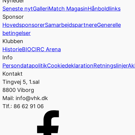
Nyheder
Seneste nyt
Galleri
Match Magasin
Hånboldlinks
Sponsor
Hovedsponsorer
Samarbejdspartnere
Generelle
betingelser
Klubben
Historie
BIOCIRC Arena
Info
Persondatapolitik
Cookiedeklaration
Retningslinjer
Ak
Kontakt
Tingvej 5, 1.sal
8800 Viborg
Mail: info@vhk.dk
Tlf.: 86 62 91 06