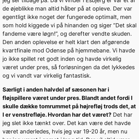
jeg ser tilbage på. Da vi vinder i Esbjerg er var et af
de øjeblikke man altid håber på at opleve. Der var
egentligt ikke noget der fungerede optimalt, men
som hold kiggede vi på hinanden og siger ”Det skal
fandeme være løgn!”, og derefter vendte skuden.
Den anden oplevelse er helt klart den afgørende
kvartfinale mod Odense på hjemmebane. Vi havde
jo ikke spillet ret godt inden og havde virkelig
været under pres, så forløsningen da det lykkedes
og vi vandt var virkelig fantastisk.
Særligt i anden halvdel af sæsonen har i
fløjspillere været under pres. Blandt andet fordi I
skulle dække tomrummet på højrefløj trods det, at
I er venstrefløje. Hvordan har det været?
Det har
jeg slet ikke tænkt over. Det kan være det havde
været anderledes, hvis jeg var 19-20 år, men nu