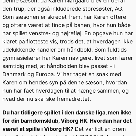
denne sæson, da Karen Nørgaard blev en del af
den trup, der også inkluderede storesøster, AG.
Som sæsonen er skredet frem, har Karen oftere
og oftere været at finde på banen, hvor hun både
har spillet venstre- og højrefløj. En opgave hun har
klaret på flotteste vis, trods det, at hverdagen ikke
udelukkende handler om håndbold. Som fuldtids
gymnasielærer har Karen navigeret livet som lærer
samtidig med, at håndbolden blev passet - i
Danmark og Europa. Vi har taget en snak med
Karen om hendes syn på denne sæson, hvordan
hun har fået hverdagen til at hænge sammen, og
hvad der nu skal ske fremadrettet.
Du har tidligere spillet i den danske liga, men ikke
for din barndomsklub, Viborg HK. Hvordan har det
været at spille i Viborg HK?
Det var lidt en drøm