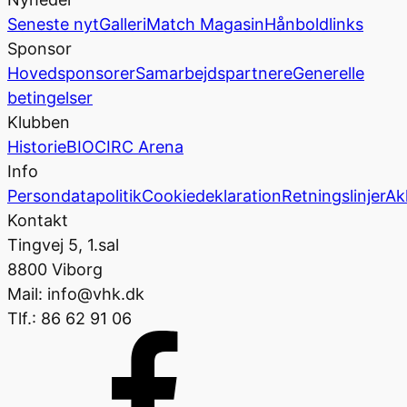
Seneste nyt
Galleri
Match Magasin
Hånboldlinks
Sponsor
Hovedsponsorer
Samarbejdspartnere
Generelle
betingelser
Klubben
Historie
BIOCIRC Arena
Info
Persondatapolitik
Cookiedeklaration
Retningslinjer
Ak
Kontakt
Tingvej 5, 1.sal
8800 Viborg
Mail: info@vhk.dk
Tlf.: 86 62 91 06