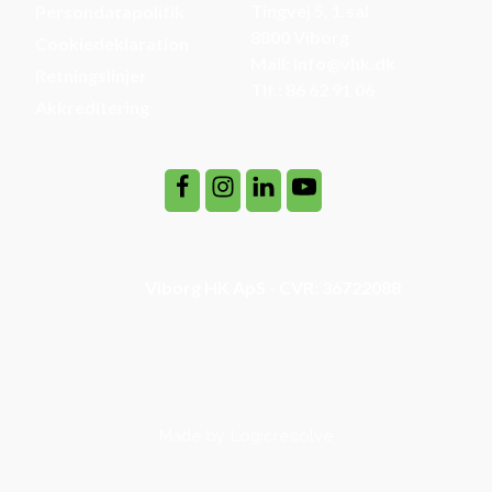
Tingvej 5, 1.sal
Persondatapolitik
8800 Viborg
Cookiedeklaration
Mail: info@vhk.dk
Retningslinjer
Tlf.: 86 62 91 06
Akkreditering
Viborg HK ApS - CVR: 36722088
Made by Logicresolve