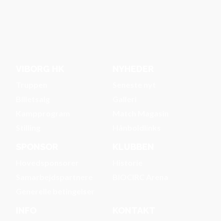
VIBORG HK
NYHEDER
Truppen
Seneste nyt
Billetsalg
Galleri
Kampprogram
Match Magasin
Stilling
Hånboldlinks
SPONSOR
KLUBBEN
Hovedsponsorer
Historie
Samarbejdspartnere
BIOCIRC Arena
Generelle betingelser
INFO
KONTAKT