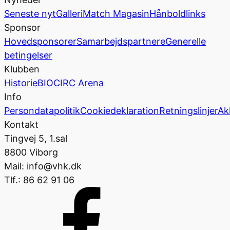
Seneste nyt
Galleri
Match Magasin
Hånboldlinks
Sponsor
Hovedsponsorer
Samarbejdspartnere
Generelle
betingelser
Klubben
Historie
BIOCIRC Arena
Info
Persondatapolitik
Cookiedeklaration
Retningslinjer
Ak
Kontakt
Tingvej 5, 1.sal
8800 Viborg
Mail: info@vhk.dk
Tlf.: 86 62 91 06