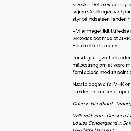
knække. Det blev det også
sejren så stillingen ved p
styr på indsatsen i anden 
– Vi er meget lidt tilfreds
lykkedes det med at afvik
Bitsch efter kampen.
Torsdagsopgøret afrunder
målsætning om at være med 
femteplads med 12 point 
Næste opgave for VHK er 
gælder det mellem-topopg
Odense Håndbold - Viborg
VHK målscore Christina Pe
Louise Søndergaard 4, Sar
Henriette Hansen 1.