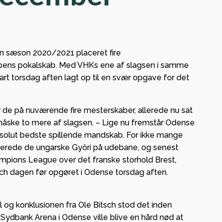
 og
n sæson 2020/2021 placeret fire
bbens pokalskab. Med VHKs ene af slagsen i samme
ge i
art torsdag aften lagt op til en svær opgave for det
– lokal
 de på nuværende fire mesterskaber, allerede nu sat
g og
 måske to mere af slagsen. – Lige nu fremstår Odense
olut bedste spillende mandskab. For ikke mange
ab med
erede de ungarske Gyôri på udebane, og senest
pions League over det franske storhold Brest,
ch dagen før opgøret i Odense torsdag aften.
 og konklusionen fra Ole Bitsch stod det inden
 Sydbank Arena i Odense ville blive en hård nød at