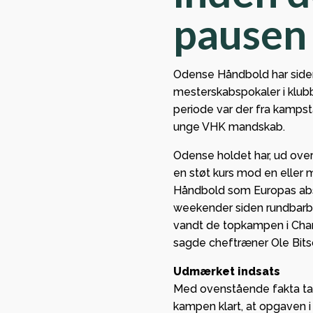
sikrede
med stor glæde,
pausen
European
org HK kan byde
League
Lindberg og Tvis
gruppespil
Odense Håndbold har side
 Viborg
mesterskabspokaler i klu
mange pen
mmen som ny
periode var der fra kampst
kassen
partner i
unge VHK mandskab.
n.
GF Viborg 
Odense holdet har, ud over
forankrin
en støt kurs mod en eller
stærkt
Håndbold som Europas abs
partnersk
weekender siden rundbarb
Viborg HK
vandt de topkampen i Cham
sagde cheftræner Ole Bits
Udmærket indsats
Med ovenstående fakta tal
kampen klart, at opgaven i