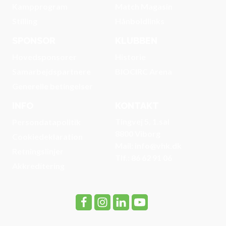
Kampprogram
Match Magasin
Stilling
Hånboldlinks
SPONSOR
KLUBBEN
Hovedsponsorer
Historie
Samarbejdspartnere
BIOCIRC Arena
Generelle betingelser
INFO
KONTAKT
Tingvej 5, 1.sal
Persondatapolitik
8800 Viborg
Cookiedeklaration
Mail: info@vhk.dk
Retningslinjer
Tlf.: 86 62 91 06
Akkreditering