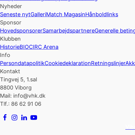
Nyheder
Seneste nyt
Galleri
Match Magasin
Hånboldlinks
Sponsor
Hovedsponsorer
Samarbejdspartnere
Generelle betin
Klubben
Historie
BIOCIRC Arena
Info
Persondatapolitik
Cookiedeklaration
Retningslinjer
Akk
Kontakt
Tingvej 5, 1.sal
8800 Viborg
Mail: info@vhk.dk
Tlf.: 86 62 91 06
Vib