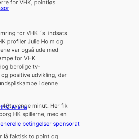
rre for VHK, pointløs
nsor
mring for VHK ´s indsats
HK profiler Julie Holm og
lkene var også ude med
 kampe for VHK
og berolige tv-
g positive udvikling, der
grundspilskampe i denne
 46tyvende minut. Her fik
IRC Arena
borg HK spillerne, med en
enerelle betingelser sponsorat
 lå faktisk to point og