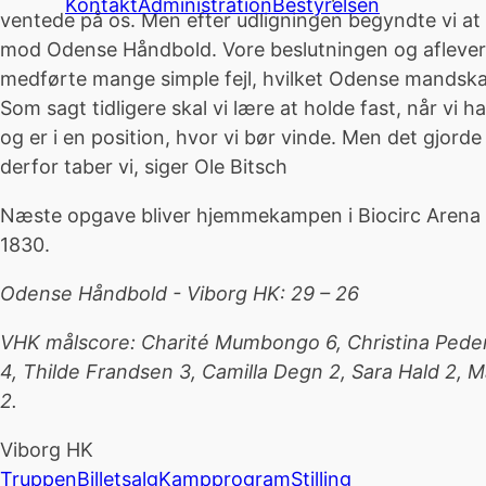
Kontakt
Administration
Bestyrelsen
ventede på os. Men efter udligningen begyndte vi at
mod Odense Håndbold. Vore beslutningen og afleveri
medførte mange simple fejl, hvilket Odense mandska
Som sagt tidligere skal vi lære at holde fast, når vi 
og er i en position, hvor vi bør vinde. Men det gjorde
derfor taber vi, siger Ole Bitsch
Næste opgave bliver hjemmekampen i Biocirc Arena o
1830.
Odense Håndbold - Viborg HK: 29 – 26
VHK målscore: Charité Mumbongo 6, Christina Peder
4, Thilde Frandsen 3, Camilla Degn 2, Sara Hald 2, M
2.
Viborg HK
Truppen
Billetsalg
Kampprogram
Stilling