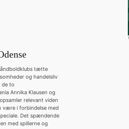
 Odense
åndboldklubs tætte
ksomheder og handelsliv
 de to
nia Annika Klausen og
opsamler relevant viden
 være i forbindelse med
 speciale. Det spændende
en med spillerne og