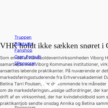
Truppen
Billetsalg
VHK holdt ikke sækken snøret i
Fanshop
Grøn Fornuft
Som en del af håndboldeventvirksomheden Viborg H
SPonsorer
samarbejde med Viborg Kommunes institutioner, vir
ansættes løbende praktikanter. På nuværende er det
markedsføringsstuderende fra Erhvervsakademiet Da
Betina Tarri Poulsen, der de kommende tre måneder 
om de markedsføringsmæssige udfordringer, der kan
drift af en virksomhed, der har kvindeholdbold som
praktikantjob sendte onsdag Annika og Betina samm
Sponsorer