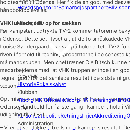
holdteamet til Odense. Her fik de en god, med desvæ
Hovedsponsorer
Samarbejdspartnere
Bliv spo
håndboldoplevelse.
Viborg HK
VHK lukkede selv op for sækken
Før kampstart udtrykte TV-2 kommentatorerne beky
i Odense. Dette set i lyset af, at de to småskadede V
Louise Søndergaard ikke var på holdkortet. TV-2 fo
riven i forhold til redningsprocenterne i de seneste
målmandsduoen. Men cheftræner Ole Bitsch kunne d
medarbejderne med, at VHK truppen er inde i en god o
Om VHK
tegner godt for det samlede resultat i de sidste ni 
Historie
Pokalskabet
sæson.
Klubben
Optimismen fra cheftræneren holdt frem til kampens
Viborg HK Officials
Viborg HK Foreningen
BIOC
Odense Håndbold for første gang i kampen, hold i Vi
Info
udligning til 21 -21.
Persondatapolitik
Retningslinjer
Akkreditering
G
Administration
– Vi er absolut ikke tilfreds med kampens resultat. Der