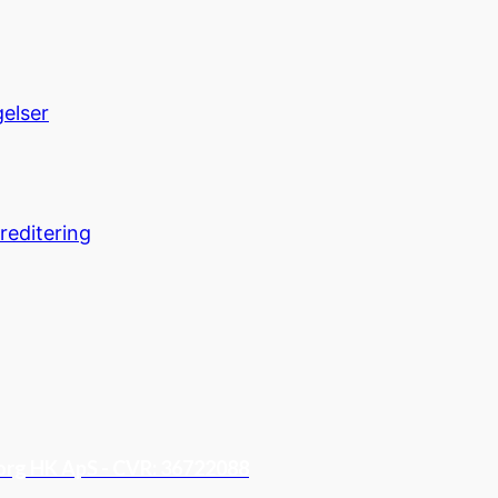
gelser
reditering
org HK ApS - CVR: 36722088