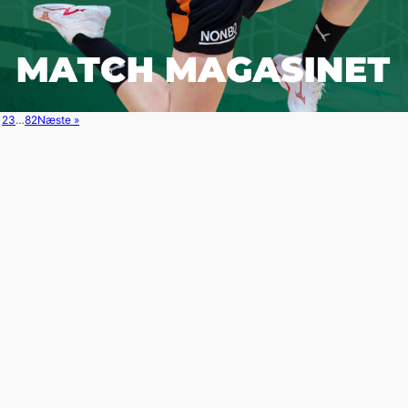
1
2
3
…
82
Næste »