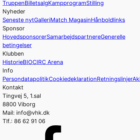
Truppen
Billetsalg
Kampprogram
Stilling
Nyheder
Seneste nyt
Galleri
Match Magasin
Hånboldlinks
Sponsor
Hovedsponsorer
Samarbejdspartnere
Generelle
betingelser
Klubben
Historie
BIOCIRC Arena
Info
Persondatapolitik
Cookiedeklaration
Retningslinjer
Ak
Kontakt
Tingvej 5, 1.sal
8800 Viborg
Mail: info@vhk.dk
Tlf.: 86 62 91 06