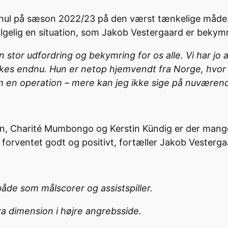
hul på sæson 2022/23 på den værst tænkelige måde. 
ølgelig en situation, som Jakob Vestergaard er bekym
stor udfordring og bekymring for os alle. Vi har jo ar
kkes endnu. Hun er netop hjemvendt fra Norge, hvo
m en operation – mere kan jeg ikke sige på nuværend
n, Charité Mumbongo og Kerstin Kündig er der mange 
 forventet godt og positivt, fortæller Jakob Vesterga
både som målscorer og assistspiller.
ra dimension i højre angrebsside.