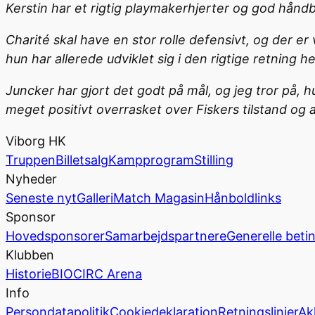
Kerstin har et rigtig playmakerhjerter og god håndbol
Charité skal have en stor rolle defensivt, og der e
hun har allerede udviklet sig i den rigtige retning h
Juncker har gjort det godt på mål, og jeg tror på, h
meget positivt overrasket over Fiskers tilstand og
Viborg HK
Truppen
Billetsalg
Kampprogram
Stilling
Nyheder
Seneste nyt
Galleri
Match Magasin
Hånboldlinks
Sponsor
Hovedsponsorer
Samarbejdspartnere
Generelle beti
Klubben
Historie
BIOCIRC Arena
Info
Persondatapolitik
Cookiedeklaration
Retningslinjer
Ak