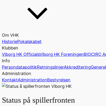
Om VHK
Historie
Pokalskabet
Klubben
Viborg HK Officials
Viborg HK Foreningen
BIOCIRC A
Info
Persondatapolitik
Retningslinjer
Akkreditering
Generel
Administration
Kontakt
Administration
Bestyrelsen
Status på spillerfronten