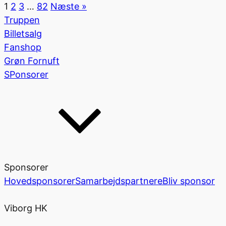
1
2
3
…
82
Næste »
Truppen
Billetsalg
Fanshop
Grøn Fornuft
SPonsorer
Sponsorer
Hovedsponsorer
Samarbejdspartnere
Bliv sponsor
Viborg HK