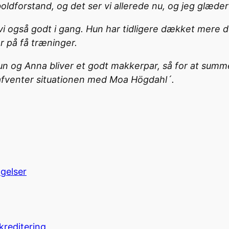
dforstand, og det ser vi allerede nu, og jeg glæder mi
r vi også godt i gang. Hun har tidligere dækket mere 
er på få træninger.
un og Anna bliver et godt makkerpar, så for at summer
 afventer situationen med Moa Högdahl´.
ngelser
kreditering