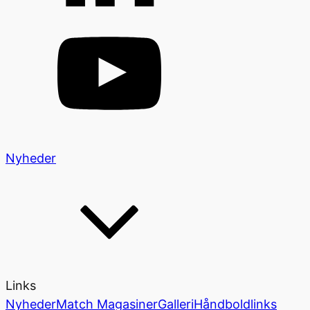
Nyheder
Links
Nyheder
Match Magasiner
Galleri
Håndboldlinks