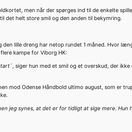
ortet, men når der spørges ind til de enkelte spiller
l det helt store smil og den anden til bekymring.
g den lille dreng har netop rundet 1 måned. Hvor læn
 flere kampe for Viborg HK:
start
´, siger hun med et smil og et overskud, der ikke
banen mod Odense Håndbold ultimo august, som er trup
kke.
n jeg synes, at det er for tidligt at sige mere. Hun ha