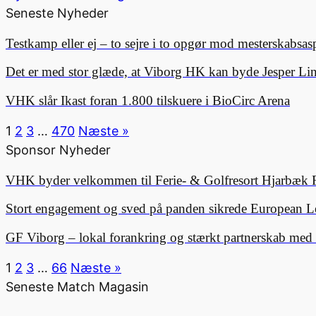
Seneste Nyheder
Testkamp eller ej – to sejre i to opgør mod mesterskabsa
Det er med stor glæde, at Viborg HK kan byde Jesper 
VHK slår Ikast foran 1.800 tilskuere i BioCirc Arena
1
2
3
…
470
Næste »
Sponsor Nyheder
VHK byder velkommen til Ferie- & Golfresort Hjarbæk 
Stort engagement og sved på panden sikrede European L
GF Viborg – lokal forankring og stærkt partnerskab me
1
2
3
…
66
Næste »
Seneste Match Magasin