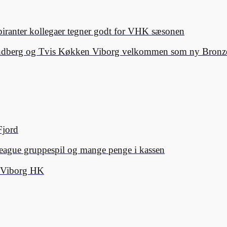
spiranter kollegaer tegner godt for VHK sæsonen
Lindberg og Tvis Køkken Viborg velkommen som ny Bronze
Fjord
eague gruppespil og mange penge i kassen
d Viborg HK