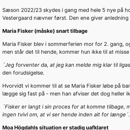
Sæson 2022/23 skydes i gang med hele 5 nye på holdk
Vestergaard nævner først. Den ene giver anledning ti
Maria Fisker (måske) snart tilbage
Maria Fisker blev i sommerferien mor for 2. gang, o
men står det til hende, kommer hun ikke til at misse
´Jeg forventer da, at jeg kan melde mig klar til liga
den forudsigelse.
Hvorvidt vi kommer til at se Maria Fisker løbe på 
lægge sig fast på - men han afviser det dog heller i
´Fisker er langt i sin proces for at komme tilbage, me
ingen tvivl om, at vi ser hende inden alt for længe´.
Moa Högdahls situation er stadig uafklaret