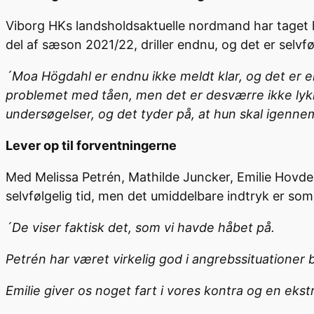
Viborg HKs landsholdsaktuelle nordmand har taget 
del af sæson 2021/22, driller endnu, og det er selvf
´Moa Högdahl er endnu ikke meldt klar, og det er en 
problemet med tåen, men det er desværre ikke ly
undersøgelser, og det tyder på, at hun skal igenne
Lever op til forventningerne
Med Melissa Petrén, Mathilde Juncker, Emilie Hovde
selvfølgelig tid, men det umiddelbare indtryk er som
´De viser faktisk det, som vi havde håbet på.
Petrén har været virkelig god i angrebssituationer 
Emilie giver os noget fart i vores kontra og en ekst