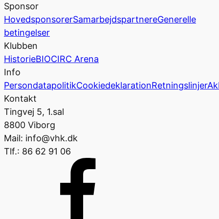
Sponsor
Hovedsponsorer
Samarbejdspartnere
Generelle
betingelser
Klubben
Historie
BIOCIRC Arena
Info
Persondatapolitik
Cookiedeklaration
Retningslinjer
Ak
Kontakt
Tingvej 5, 1.sal
8800 Viborg
Mail: info@vhk.dk
Tlf.: 86 62 91 06