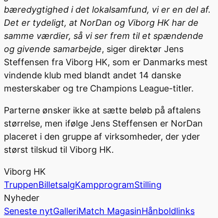
bæredygtighed i det lokalsamfund, vi er en del af.
Det er tydeligt, at NorDan og Viborg HK har de
samme værdier, så vi ser frem til et spændende
og givende samarbejde
, siger direktør Jens
Steffensen fra Viborg HK, som er Danmarks mest
vindende klub med blandt andet 14 danske
mesterskaber og tre Champions League-titler.
Parterne ønsker ikke at sætte beløb på aftalens
størrelse, men ifølge Jens Steffensen er NorDan
placeret i den gruppe af virksomheder, der yder
størst tilskud til Viborg HK.
Viborg HK
Truppen
Billetsalg
Kampprogram
Stilling
Nyheder
Seneste nyt
Galleri
Match Magasin
Hånboldlinks