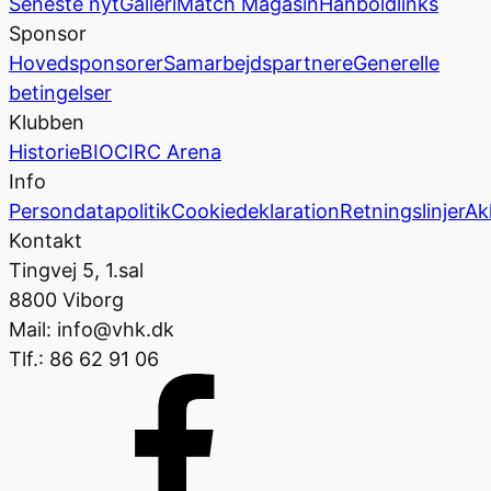
Seneste nyt
Galleri
Match Magasin
Hånboldlinks
Sponsor
Hovedsponsorer
Samarbejdspartnere
Generelle
betingelser
Klubben
Historie
BIOCIRC Arena
Info
Persondatapolitik
Cookiedeklaration
Retningslinjer
Ak
Kontakt
Tingvej 5, 1.sal
8800 Viborg
Mail: info@vhk.dk
Tlf.: 86 62 91 06