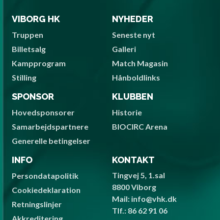
VIBORG HK
NYHEDER
Truppen
Seneste nyt
Billetsalg
Galleri
Kampprogram
Match Magasin
Stilling
Hånboldlinks
SPONSOR
KLUBBEN
Hovedsponsorer
Historie
Samarbejdspartnere
BIOCIRC Arena
Generelle betingelser
INFO
KONTAKT
Tingvej 5, 1.sal
Persondatapolitik
8800 Viborg
Cookiedeklaration
Mail: info@vhk.dk
Retningslinjer
Tlf.: 86 62 91 06
Akkreditering