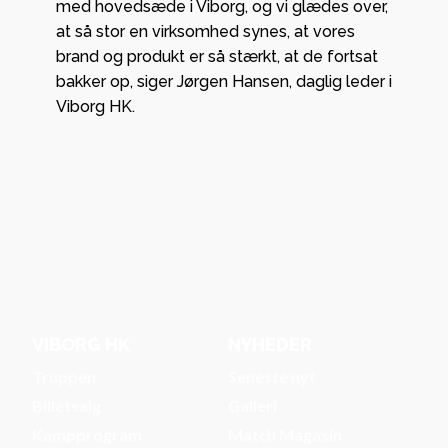
med hovedsæde i Viborg, og vi glædes over,
at så stor en virksomhed synes, at vores
brand og produkt er så stærkt, at de fortsat
bakker op, siger Jørgen Hansen, daglig leder i
Viborg HK.
VIBORG HK
NYHEDER
Truppen
Seneste nyt
Billetsalg
Galleri
Kampprogram
Match Magasin