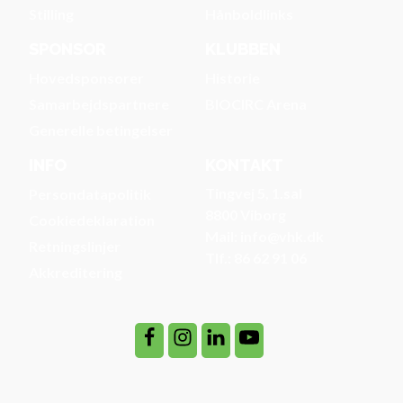
Stilling
Hånboldlinks
SPONSOR
KLUBBEN
Hovedsponsorer
Historie
Samarbejdspartnere
BIOCIRC Arena
Generelle betingelser
INFO
KONTAKT
Tingvej 5, 1.sal
Persondatapolitik
8800 Viborg
Cookiedeklaration
Mail: info@vhk.dk
Retningslinjer
Tlf.: 86 62 91 06
Akkreditering