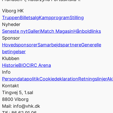
Viborg HK
Truppen
Billetsalg
Kampprogram
Stilling
Nyheder
Seneste nyt
Galleri
Match Magasin
Hånboldlinks
Sponsor
Hovedsponsorer
Samarbejdspartnere
Generelle
betingelser
Klubben
Historie
BIOCIRC Arena
Info
Persondatapolitik
Cookiedeklaration
Retningslinjer
Ak
Kontakt
Tingvej 5, 1.sal
8800 Viborg
Mail: info@vhk.dk
Tlf.: 86 62 91 06