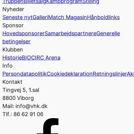
Truppen
Billetsalg
Kampprogram
Stilling
Nyheder
Seneste nyt
Galleri
Match Magasin
Hånboldlinks
Sponsor
Hovedsponsorer
Samarbejdspartnere
Generelle
betingelser
Klubben
Historie
BIOCIRC Arena
Info
Persondatapolitik
Cookiedeklaration
Retningslinjer
Ak
Kontakt
Tingvej 5, 1.sal
8800 Viborg
Mail: info@vhk.dk
Tlf.: 86 62 91 06