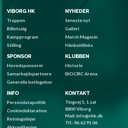
VIBORG HK
NYHEDER
Truppen
Seneste nyt
Billetsalg
Galleri
Kampprogram
Match Magasin
Stilling
Hånboldlinks
SPONSOR
KLUBBEN
Hovedsponsorer
Historie
Samarbejdspartnere
BIOCIRC Arena
Generelle betingelser
INFO
KONTAKT
Tingvej 5, 1.sal
Persondatapolitik
8800 Viborg
Cookiedeklaration
Mail: info@vhk.dk
Retningslinjer
Tlf.: 86 62 91 06
Akkreditering