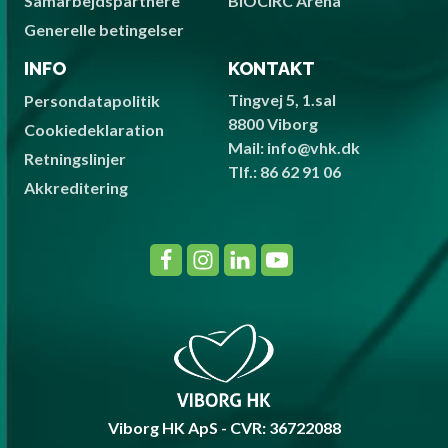
Samarbejdspartnere
BIOCIRC Arena
Generelle betingelser
INFO
KONTAKT
Tingvej 5, 1.sal
Persondatapolitik
8800 Viborg
Cookiedeklaration
Mail: info@vhk.dk
Retningslinjer
Tlf.: 86 62 91 06
Akkreditering
Viborg HK ApS - CVR: 36722088