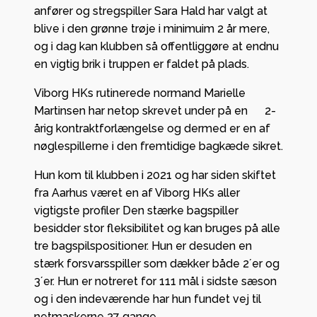
anfører og stregspiller Sara Hald har valgt at
blive i den grønne trøje i minimuim 2 år mere,
og i dag kan klubben så offentliggøre at endnu
en vigtig brik i truppen er faldet på plads.
Viborg HKs rutinerede normand Marielle
Martinsen har netop skrevet under på en 2-
årig kontraktforlængelse og dermed er en af
nøglespillerne i den fremtidige bagkæde sikret.
Hun kom til klubben i 2021 og har siden skiftet
fra Aarhus været en af Viborg HKs aller
vigtigste profiler Den stærke bagspiller
besidder stor fleksibilitet og kan bruges på alle
tre bagspilspositioner. Hun er desuden en
stærk forsvarsspiller som dækker både 2´er og
3´er. Hun er notreret for 111 mål i sidste sæson
og i den indeværende har hun fundet vej til
netmaskerne 27 gange.