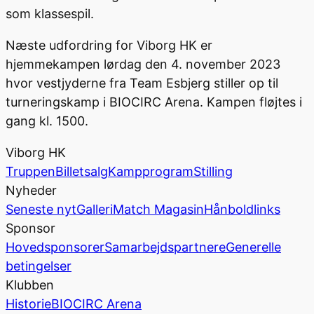
som klassespil.
Næste udfordring for Viborg HK er
hjemmekampen lørdag den 4. november 2023
hvor vestjyderne fra Team Esbjerg stiller op til
turneringskamp i BIOCIRC Arena. Kampen fløjtes i
gang kl. 1500.
Viborg HK
Truppen
Billetsalg
Kampprogram
Stilling
Nyheder
Seneste nyt
Galleri
Match Magasin
Hånboldlinks
Sponsor
Hovedsponsorer
Samarbejdspartnere
Generelle
betingelser
Klubben
Historie
BIOCIRC Arena