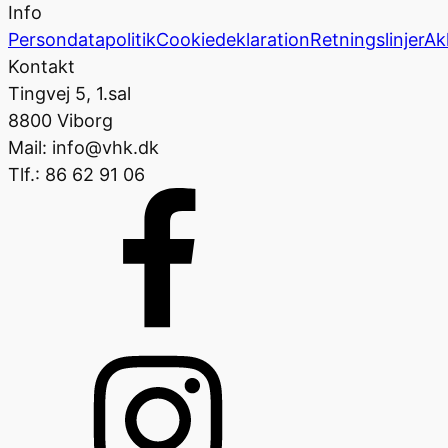
Info
Persondatapolitik
Cookiedeklaration
Retningslinjer
Ak
Kontakt
Tingvej 5, 1.sal
8800 Viborg
Mail: info@vhk.dk
Tlf.: 86 62 91 06