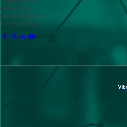
Tingvej 5, 1.sal
8800 Viborg
Mail: info@vhk.dk
Tlf.: 86 62 91 06
Vib