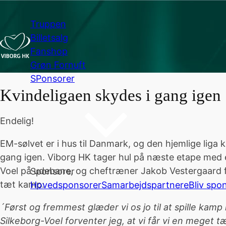
Truppen
Billetsalg
Fanshop
Grøn Fornuft
SPonsorer
Kvindeligaen skydes i gang igen
Endelig!
EM-sølvet er i hus til Danmark, og den hjemlige liga
gang igen. Viborg HK tager hul på næste etape med 
Voel på udebane, og cheftræner Jakob Vestergaard fo
Sponsorer
tæt kamp:
Hovedsponsorer
Samarbejdspartnere
Bliv spo
´Først og fremmest glæder vi os jo til at spille kamp
Silkeborg-Voel forventer jeg, at vi får vi en meget 