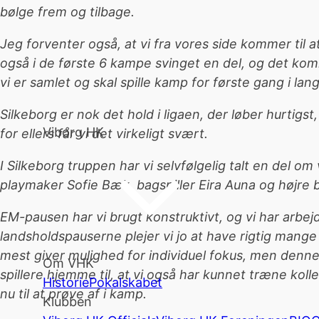
bølge frem og tilbage.
Jeg forventer også, at vi fra vores side kommer til at 
også i de første 6 kampe svinget en del, og det komm
vi er samlet og skal spille kamp for første gang i lang
Silkeborg er nok det hold i ligaen, der løber hurtigst,
Viborg HK
for ellers får vi det virkeligt svært.
I Silkeborg truppen har vi selvfølgelig talt en del o
playmaker Sofie Bæk, bagspiller Eira Auna og højre
EM-pausen har vi brugt konstruktivt, og vi har arbej
landsholdspauserne plejer vi jo at have rigtig mange s
mest giver mulighed for individuel fokus, men denne
Om VHK
spillere hjemme til, at vi også har kunnet træne kolle
Historie
Pokalskabet
nu til at prøve af i kamp.
Klubben