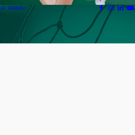
1
2
3
…
82
Næste »