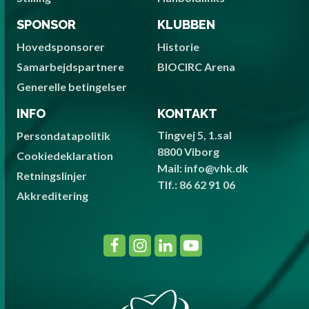
SPONSOR
KLUBBEN
Hovedsponsorer
Historie
Samarbejdspartnere
BIOCIRC Arena
Generelle betingelser
INFO
KONTAKT
Tingvej 5, 1.sal
Persondatapolitik
8800 Viborg
Cookiedeklaration
Mail: info@vhk.dk
Retningslinjer
Tlf.: 86 62 91 06
Akkreditering