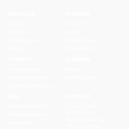
VIBORG HK
NYHEDER
Truppen
Seneste nyt
Billetsalg
Galleri
Kampprogram
Match Magasin
Stilling
Hånboldlinks
SPONSOR
KLUBBEN
Hovedsponsorer
Historie
Samarbejdspartnere
BIOCIRC Arena
Generelle betingelser
INFO
KONTAKT
Tingvej 5, 1.sal
Persondatapolitik
8800 Viborg
Cookiedeklaration
Mail: info@vhk.dk
Retningslinjer
Tlf.: 86 62 91 06