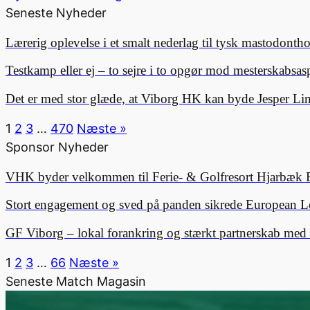
Seneste Nyheder
Lærerig oplevelse i et smalt nederlag til tysk mastodonth
Testkamp eller ej – to sejre i to opgør mod mesterskabsa
Det er med stor glæde, at Viborg HK kan byde Jesper 
1
2
3
…
470
Næste »
Sponsor Nyheder
VHK byder velkommen til Ferie- & Golfresort Hjarbæk 
Stort engagement og sved på panden sikrede European L
GF Viborg – lokal forankring og stærkt partnerskab me
1
2
3
…
66
Næste »
Seneste Match Magasin