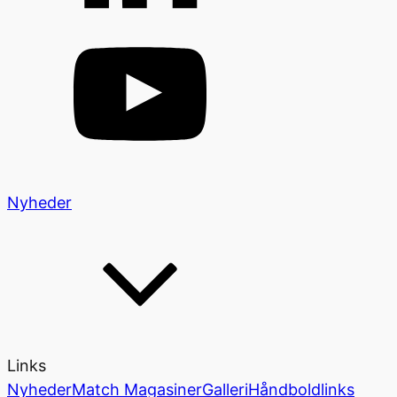
Nyheder
Links
Nyheder
Match Magasiner
Galleri
Håndboldlinks