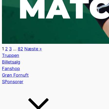
1
2
3
…
82
Næste »
Truppen
Billetsalg
Fanshop
Grøn Fornuft
SPonsorer