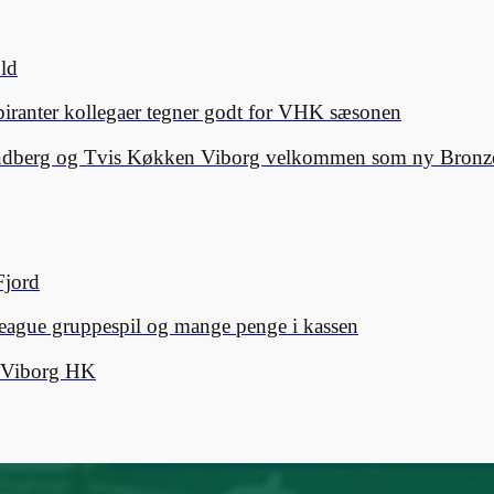
old
spiranter kollegaer tegner godt for VHK sæsonen
Lindberg og Tvis Køkken Viborg velkommen som ny Bronze
Fjord
eague gruppespil og mange penge i kassen
d Viborg HK