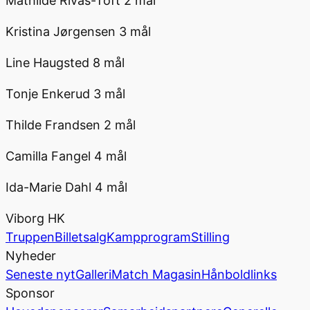
Mathilde Rivas-Toft 2 mål
Kristina Jørgensen 3 mål
Line Haugsted 8 mål
Tonje Enkerud 3 mål
Thilde Frandsen 2 mål
Camilla Fangel 4 mål
Ida-Marie Dahl 4 mål
Viborg HK
Truppen
Billetsalg
Kampprogram
Stilling
Nyheder
Seneste nyt
Galleri
Match Magasin
Hånboldlinks
Sponsor