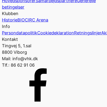
Hovedsponsorer
Samarbejdspartnere
Generelle
betingelser
Klubben
Historie
BIOCIRC Arena
Info
Persondatapolitik
Cookiedeklaration
Retningslinjer
Ak
Kontakt
Tingvej 5, 1.sal
8800 Viborg
Mail: info@vhk.dk
Tlf.: 86 62 91 06