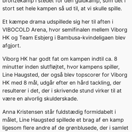
bronzekamp i stedet for den guldkamp, som det i
stort set hele kampen så ud til, at vi skulle spille.
Et kæmpe drama udspillede sig her til aften i
VIBOCOLD Arena, hvor semifinalen mellem Viborg
HK og Team Esbjerg i Bambusa-kvindeligaen blev
afgjort.
Viborg HK har godt fat om kampen indtil ca. 8
minutter inden slutfløjtet, hvor kampens spiller,
Line Haugsted, der også blev topscorer for Viborg
HK med 8 mål, udgår efter en hård tackling, der
resulterer i det, der i skrivende stund virker til at
være en alvorlig skulderskade.
Anna Kristensen står fuldstædig formidabelt i
målet, Line Haugsted spillede et brag af en kamp
ligesom flere andre af de grønblusede, der i samlet