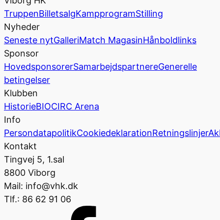
Viborg HK
Truppen
Billetsalg
Kampprogram
Stilling
Nyheder
Seneste nyt
Galleri
Match Magasin
Hånboldlinks
Sponsor
Hovedsponsorer
Samarbejdspartnere
Generelle
betingelser
Klubben
Historie
BIOCIRC Arena
Info
Persondatapolitik
Cookiedeklaration
Retningslinjer
Ak
Kontakt
Tingvej 5, 1.sal
8800 Viborg
Mail: info@vhk.dk
Tlf.: 86 62 91 06