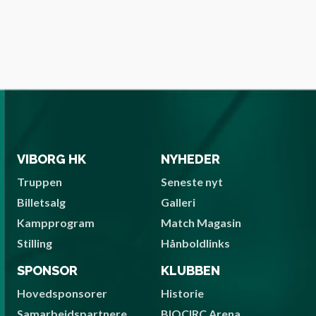
VIBORG HK
NYHEDER
Truppen
Seneste nyt
Billetsalg
Galleri
Kampprogram
Match Magasin
Stilling
Hånboldlinks
SPONSOR
KLUBBEN
Hovedsponsorer
Historie
Samarbejdspartnere
BIOCIRC Arena